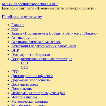
МБОУ "Краснокосаровская СОШ"
Ещё один сайт сети «Школьные сайты Брянской области»
Перейти к содержимому
Главная
food
Акция «Под знаменем Победы к Великому Юбилею»
Антикоррупция
Антинаркотический месячник
Аттестация педагогических работников
ВПР
Географический диктант
Государственная итоговая аттестация
ЕГЭ
ОГЭ
ГТО
Дистанционное обучение
Дорожная безопасность
Доступная среда
Дошкольник
Информация по приему граждан
История школы
Методическая копилка
Мое безопасное лето