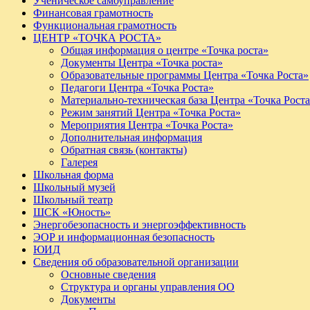
Ученическое самоуправление
Финансовая грамотность
Функциональная грамотность
ЦЕНТР «ТОЧКА РОСТА»
Общая информация о центре «Точка роста»
Документы Центра «Точка роста»
Образовательные программы Центра «Точка Роста»
Педагоги Центра «Точка Роста»
Материально-техническая база Центра «Точка Рост
Режим занятий Центра «Точка Роста»
Мероприятия Центра «Точка Роста»
Дополнительная информация
Обратная связь (контакты)
Галерея
Школьная форма
Школьный музей
Школьный театр
ШСК «Юность»
Энергобезопасность и энергоэффективность
ЭОР и информационная безопасность
ЮИД
Сведения об образовательной организации
Основные сведения
Структура и органы управления ОО
Документы