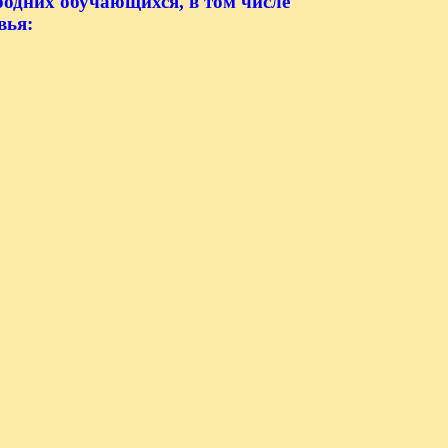
родних обучающихся, в том числе
вья: