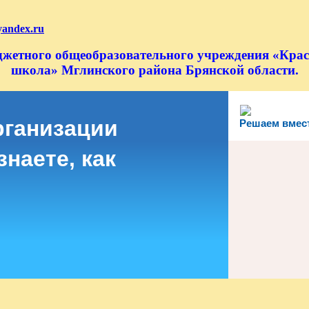
yandex.ru
джетного общеобразовательного учреждения «Крас
школа» Мглинского района Брянской области.
рганизации
Решаем вмес
наете, как