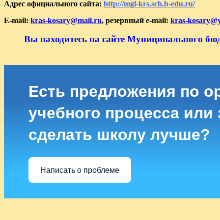
Адрес официального сайта:
http://mgl-krs.sch.b-edu.ru/
E-mail:
kras-kosary@mail.ru
, резервный e-mail:
kras-kosary@
Вы находитесь на сайте Муниципального бю
Есть предложения по о
учебного процесса или з
сделать школу лучше?
Написать о проблеме