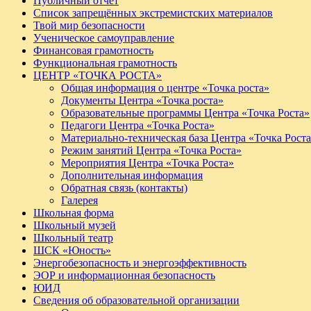
Публичный отчет
Список запрещённых экстремистских материалов
Твой мир безопасности
Ученическое самоуправление
Финансовая грамотность
Функциональная грамотность
ЦЕНТР «ТОЧКА РОСТА»
Общая информация о центре «Точка роста»
Документы Центра «Точка роста»
Образовательные программы Центра «Точка Роста»
Педагоги Центра «Точка Роста»
Материально-техническая база Центра «Точка Рост
Режим занятий Центра «Точка Роста»
Мероприятия Центра «Точка Роста»
Дополнительная информация
Обратная связь (контакты)
Галерея
Школьная форма
Школьный музей
Школьный театр
ШСК «Юность»
Энергобезопасность и энергоэффективность
ЭОР и информационная безопасность
ЮИД
Сведения об образовательной организации