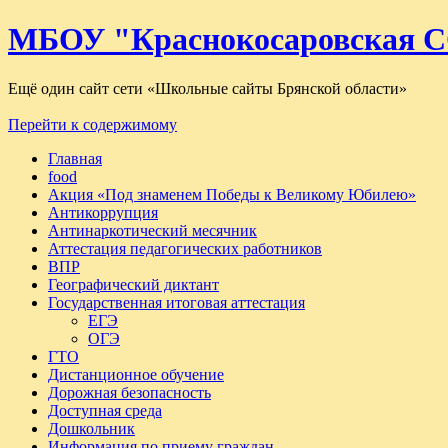
МБОУ "Краснокосаровская
Ещё один сайт сети «Школьные сайты Брянской области»
Перейти к содержимому
Главная
food
Акция «Под знаменем Победы к Великому Юбилею»
Антикоррупция
Антинаркотический месячник
Аттестация педагогических работников
ВПР
Географический диктант
Государственная итоговая аттестация
ЕГЭ
ОГЭ
ГТО
Дистанционное обучение
Дорожная безопасность
Доступная среда
Дошкольник
Информация по приему граждан