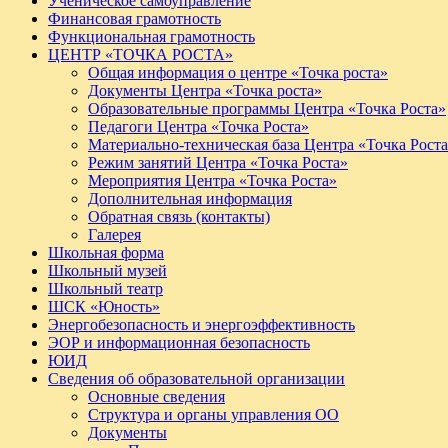
Ученическое самоуправление
Финансовая грамотность
Функциональная грамотность
ЦЕНТР «ТОЧКА РОСТА»
Общая информация о центре «Точка роста»
Документы Центра «Точка роста»
Образовательные программы Центра «Точка Роста»
Педагоги Центра «Точка Роста»
Материально-техническая база Центра «Точка Рост
Режим занятий Центра «Точка Роста»
Мероприятия Центра «Точка Роста»
Дополнительная информация
Обратная связь (контакты)
Галерея
Школьная форма
Школьный музей
Школьный театр
ШСК «Юность»
Энергобезопасность и энергоэффективность
ЭОР и информационная безопасность
ЮИД
Сведения об образовательной организации
Основные сведения
Структура и органы управления ОО
Документы