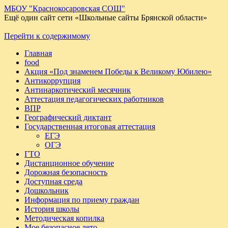
МБОУ "Краснокосаровская СОШ"
Ещё один сайт сети «Школьные сайты Брянской области»
Перейти к содержимому
Главная
food
Акция «Под знаменем Победы к Великому Юбилею»
Антикоррупция
Антинаркотический месячник
Аттестация педагогических работников
ВПР
Географический диктант
Государственная итоговая аттестация
ЕГЭ
ОГЭ
ГТО
Дистанционное обучение
Дорожная безопасность
Доступная среда
Дошкольник
Информация по приему граждан
История школы
Методическая копилка
Мое безопасное лето