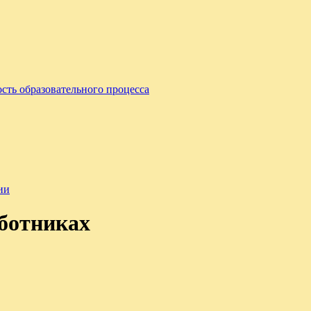
сть образовательного процесса
ии
аботниках