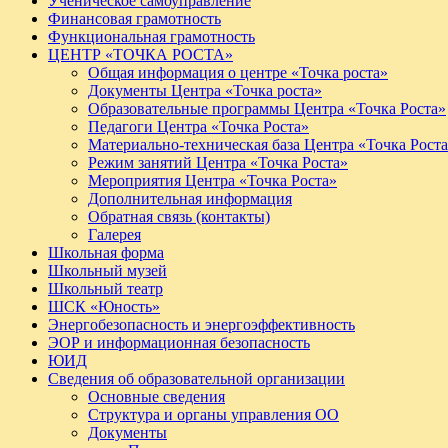
Ученическое самоуправление
Финансовая грамотность
Функциональная грамотность
ЦЕНТР «ТОЧКА РОСТА»
Общая информация о центре «Точка роста»
Документы Центра «Точка роста»
Образовательные программы Центра «Точка Роста»
Педагоги Центра «Точка Роста»
Материально-техническая база Центра «Точка Рост
Режим занятий Центра «Точка Роста»
Мероприятия Центра «Точка Роста»
Дополнительная информация
Обратная связь (контакты)
Галерея
Школьная форма
Школьный музей
Школьный театр
ШСК «Юность»
Энергобезопасность и энергоэффективность
ЭОР и информационная безопасность
ЮИД
Сведения об образовательной организации
Основные сведения
Структура и органы управления ОО
Документы