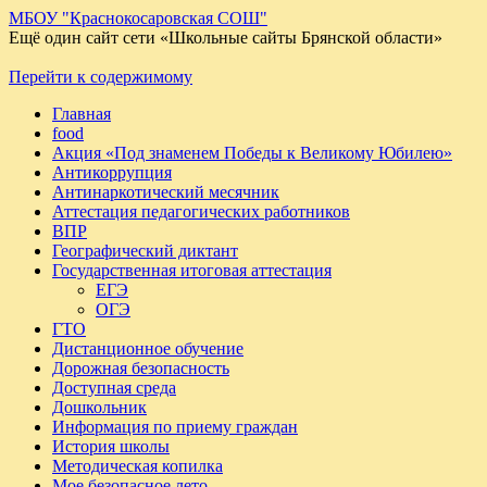
МБОУ "Краснокосаровская СОШ"
Ещё один сайт сети «Школьные сайты Брянской области»
Перейти к содержимому
Главная
food
Акция «Под знаменем Победы к Великому Юбилею»
Антикоррупция
Антинаркотический месячник
Аттестация педагогических работников
ВПР
Географический диктант
Государственная итоговая аттестация
ЕГЭ
ОГЭ
ГТО
Дистанционное обучение
Дорожная безопасность
Доступная среда
Дошкольник
Информация по приему граждан
История школы
Методическая копилка
Мое безопасное лето