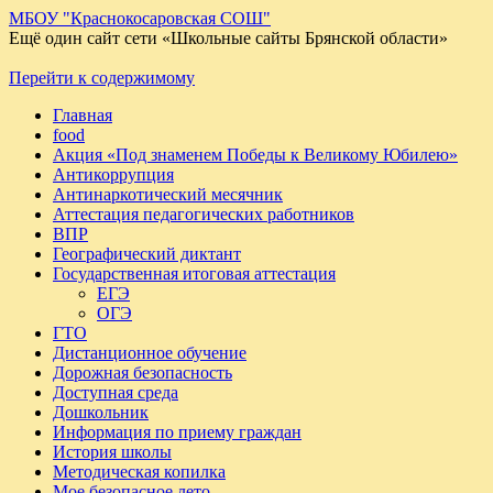
МБОУ "Краснокосаровская СОШ"
Ещё один сайт сети «Школьные сайты Брянской области»
Перейти к содержимому
Главная
food
Акция «Под знаменем Победы к Великому Юбилею»
Антикоррупция
Антинаркотический месячник
Аттестация педагогических работников
ВПР
Географический диктант
Государственная итоговая аттестация
ЕГЭ
ОГЭ
ГТО
Дистанционное обучение
Дорожная безопасность
Доступная среда
Дошкольник
Информация по приему граждан
История школы
Методическая копилка
Мое безопасное лето