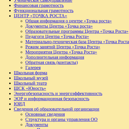
Ученическое самоуправление
Финансовая грамотность
Функциональная грамотность
ЦЕНТР «ТОЧКА РОСТА»
Общая информация о центре «Точка роста»
Документы Центра «Точка роста»
Образовательные программы Центра «Точка Роста»
Педагоги Центра «Точка Роста»
Материально-техническая база Центра «Точка Рост
Режим занятий Центра «Точка Роста»
Мероприятия Центра «Точка Роста»
Дополнительная информация
Обратная связь (контакты)
Галерея
Школьная форма
Школьный музей
Школьный театр
ШСК «Юность»
Энергобезопасность и энергоэффективность
ЭОР и информационная безопасность
ЮИД
Сведения об образовательной организации
Основные сведения
Структура и органы управления ОО
Документы