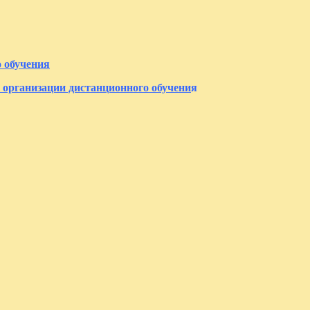
 обучения
 организации дистанционного обучени
я